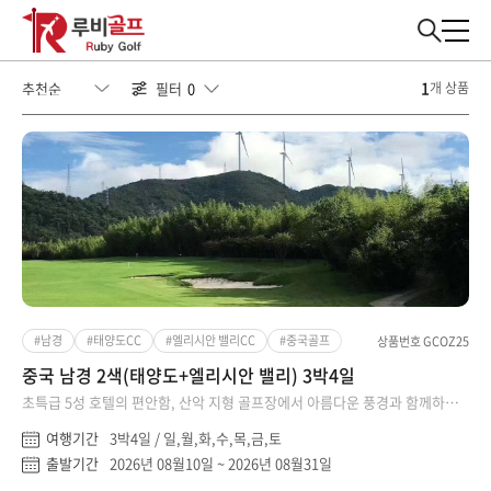
1
0
필터
개 상품
#남경
#태양도CC
#엘리시안 밸리CC
#중국골프
상품번호 GCOZ25
중국 남경 2색(태양도+엘리시안 밸리) 3박4일
초특급 5성 호텔의 편안함, 산악 지형 골프장에서 아름다운 풍경과 함께하는
라운딩
여행기간
3박4일 / 일,월,화,수,목,금,토
출발기간
2026년 08월10일 ~ 2026년 08월31일