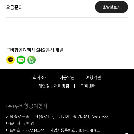
요금문의
출발일보기
루비항공여행사 SNS 공식 채널
회사소개
이용약관
여행약관
개인정보처리방침
고객센터
(주)루비항공여행사
서울 종로구 종로 19 (종로1가, 르메이에르종로타운1) A동 708호
대표이사 : 권미경
대표번호 : 02-723-0544
사업자등록번호 : 101-81-87653